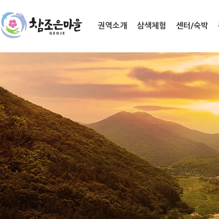
권역소개
삼색체험
센터/숙박