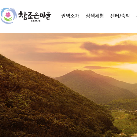
권역소개
삼색체험
센터/숙박