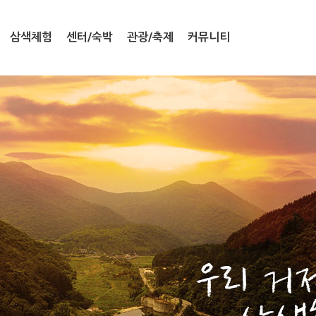
삼색체험
센터/숙박
관광/축제
커뮤니티