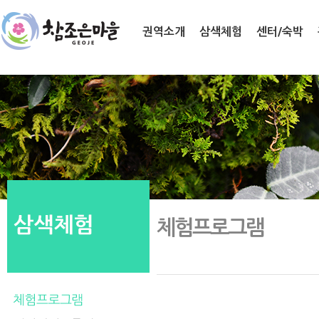
권역소개
삼색체험
센터/숙박
체험프로그램