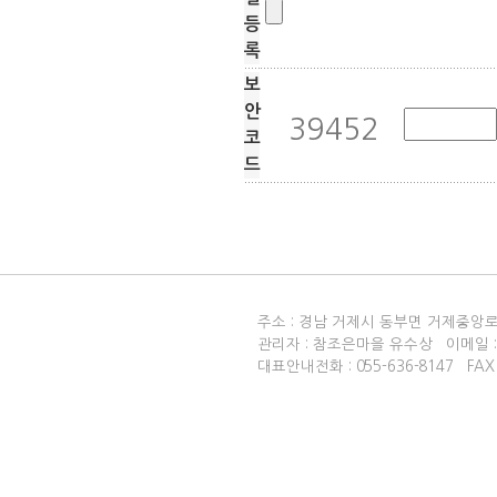
등
록
보
안
코
드
주소 : 경남 거제시 동부면 거제중앙로
관리자 : 참조은마을 유수상 이메일 : 
대표안내전화 :
055-636-8147
FAX