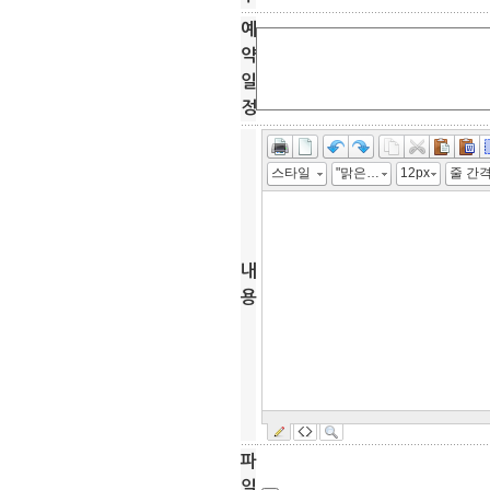
예
약
일
정
스타일
"맑은 고딕", 굴림, "Malgun Gothic", gulim
12px
줄 간
내
용
파
일