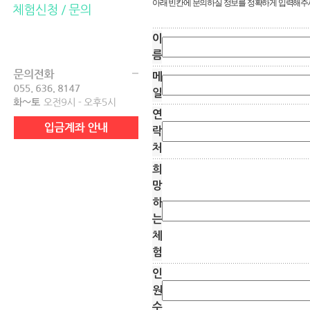
아래 빈칸에 문의하실 정보를 정확하게 입력해주
이
름
메
일
연
락
처
희
망
하
는
체
험
인
원
수